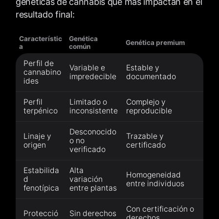
genéticas de cannabis que más impactan en el
resultado final:
Característic
Genética
Genética premium
a
común
Perfil de
Variable e
Estable y
cannabino
impredecible
documentado
ides
Perfil
Limitado o
Complejo y
terpénico
inconsistente
reproducible
Desconocido
Linaje y
Trazable y
o no
origen
certificado
verificado
Estabilida
Alta
Homogeneidad
d
variación
entre individuos
fenotípica
entre plantas
Con certificación o
Protecció
Sin derechos
derechos