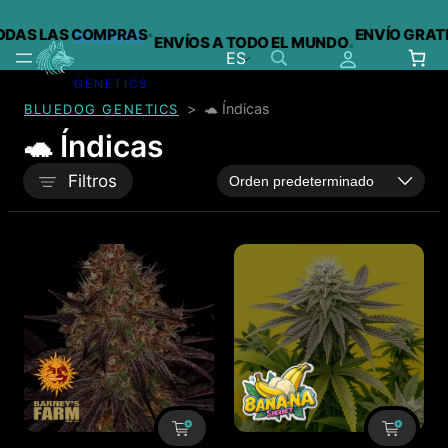
·
DAS LAS COMPRAS
ENVÍO GRATIS
BLUEDOG
ENVÍOS A TODO EL MUNDO
·
ES
GENETICS
Saltar
>
🐢 Índicas
BLUEDOG GENETICS
al
contenido
🐢 Índicas
Filtros