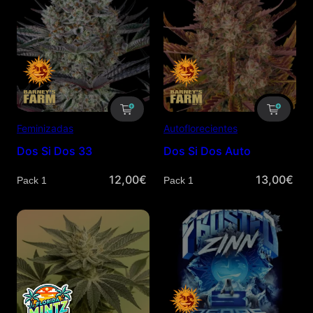
Feminizadas
Autoflorecientes
Dos Si Dos 33
Dos Si Dos Auto
12,00
€
13,00
€
Cantidad
Cantidad