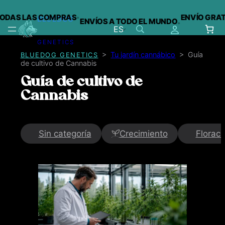
·
ODAS LAS COMPRAS
ENVÍO GRATIS
BLUEDOG
ENVÍOS A TODO EL MUNDO
·
ES
GENETICS
Saltar
>
Tu jardín cannábico
>
Guía
BLUEDOG GENETICS
al
de cultivo de Cannabis
contenido
Guía de cultivo de
Cannabis
Sin categoría
Crecimiento
Floraci