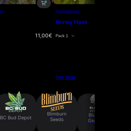
as
Feminizadas
Honey Haze
11,00
€
12,00
€
d
Cantidad
Ver todo
Blimburn
Bluedog
BC Bud Depot
Bo
Seeds
Genetics