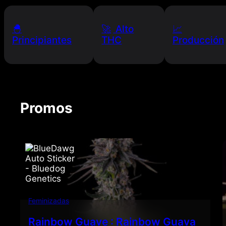
🐣
🚀 Alto
📈
Principiantes
THC
Producción
Promos
Feminizadas
Rainbow Guave : Rainbow Guava