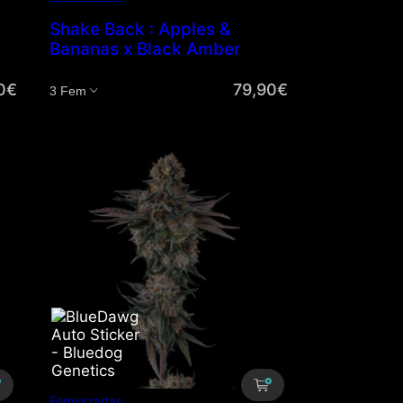
Shake Back : Apples &
Bananas x Black Amber
0
€
79,90
€
Cantidad
Feminizadas