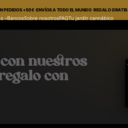
·
·
DOS +50€
ENVÍOS A TODO EL MUNDO
REGALO GRATIS EN TO
as
Bancos
Sobre nosotros
FAQ
Tu jardín cannábico
 con nuestros
regalo con