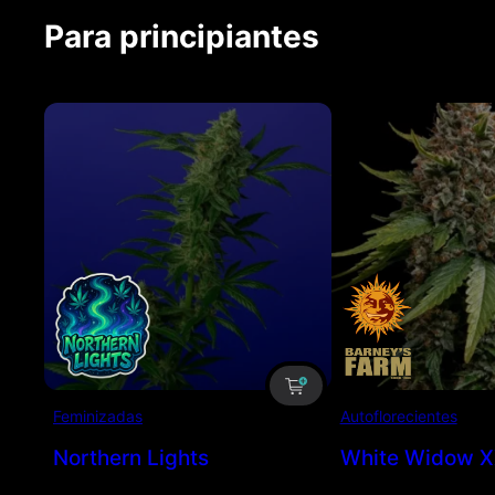
Para principiantes
Feminizadas
Autoflorecientes
Northern Lights
White Widow X