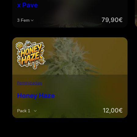
x Pave
79,90
€
Cantidad
Feminizadas
Honey Haze
12,00
€
Cantidad