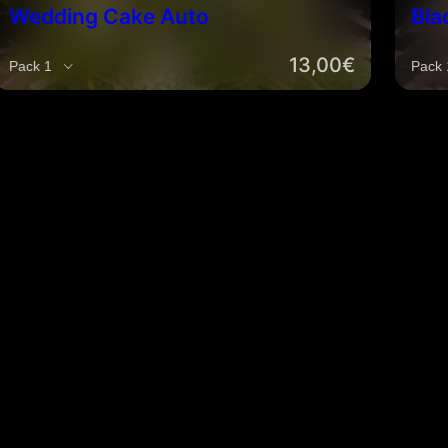
Wedding Cake Auto
Bla
13,00
€
Cantidad
Cant