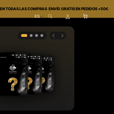
·
·
DAS LAS COMPRAS
ENVÍO GRATIS EN PEDIDOS +50€
REGALO
ES
STICKER 
Desc
vari
Encuentra tu v