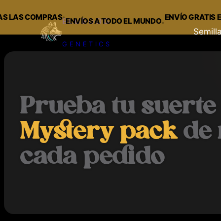
·
S COMPRAS
ENVÍO GRATIS EN PEDI
ENVÍOS A TODO EL MUNDO
·
BLUEDOG
Semill
GENETICS
Saltar
al
contenido
Prueba tu suerte
Mystery pack
de 
cada pedido