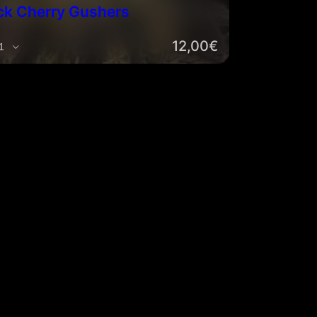
ck Cherry Gushers
12,00
€
idad