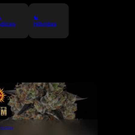

☯️
ndicas
Híbridas
izadas