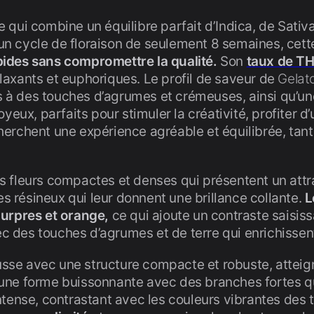
e qui combine un équilibre parfait d’Indica, de Sativa
un cycle de floraison de seulement 8 semaines, cette
pides sans compromettre la qualité.
Son
taux de TH
elaxants et euphoriques. Le profil de saveur de
Gelat
 à des touches d’agrumes et crémeuses, ainsi qu’une
oyeux, parfaits pour stimuler la créativité, profiter d
herchent une expérience agréable et équilibrée, tant
s fleurs compactes et denses qui présentent un attrai
s résineux qui leur donnent une brillance collante.
L
urpres et orange,
ce qui ajoute un contraste saisiss
c des touches d’agrumes et de terre qui enrichissent
sse avec une structure compacte et robuste, atteig
a une forme buissonnante avec des branches fortes q
intense, contrastant avec les couleurs vibrantes des