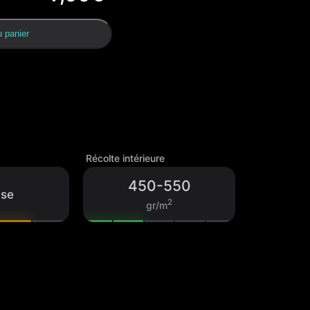
u panier
Récolte intérieure
450-550
nse
2
gr/m