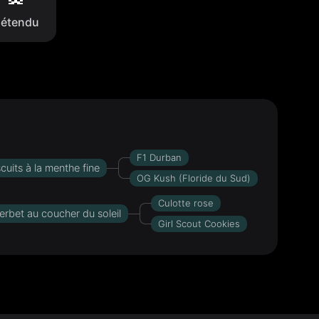
étendu
F1 Durban
scuits à la menthe fine
OG Kush (Floride du Sud)
Culotte rose
erbet au coucher du soleil
Girl Scout Cookies