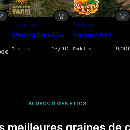
Autofloraison
Autofloraison
Wedding Cake Auto
Somango Auto
13,00
€
9,00
Quantité
Quantité
00
€
BLUEDOG GENETICS
s meilleures graines de 