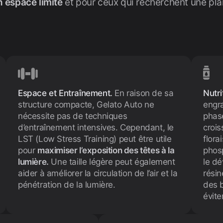
n espace limité
et pour ceux qui recherchent une plan
Espace et Entraînement.
En raison de sa
Nutri
structure compacte,
Gelato Auto
ne
engra
nécessite pas de techniques
phase
d’entraînement intensives. Cependant, le
crois
LST (Low Stress Training) peut être utile
flora
pour
maximiser l’exposition des têtes à la
phos
lumière.
Une taille légère peut également
le d
aider à améliorer la circulation de l’air et la
résin
pénétration de la lumière.
des b
éviter