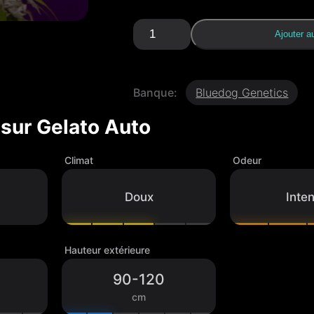
q
Ajouter a
u
a
n
t
Banque:
Bluedog Genetics
i
t
 sur
Gelato Auto
é
d
e
Climat
Odeur
G
e
l
Doux
Inte
a
t
o
A
Hauteur extérieure
u
90-120
t
o
cm