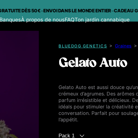
-
-
UITE DÈS 50€
ENVOI DANS LE MONDE ENTIER
CADEAU GRATU
Banques
À propos de nous
FAQ
Ton jardin cannabique
>
Graines
BLUEDOG GENETICS
Gelato Auto
Gelato Auto est aussi douce qu’u
crémeux d’agrumes. Des arômes q
parfum irrésistible et délicieux. D
idéals pour stimuler la créativité
conversation. Parfait pour soulag
l’appétit.