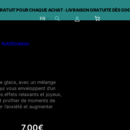
-
-
IT POUR CHAQUE ACHAT
LIVRAISON GRATUITE DÈS 50€
C
FR
>
Autofloraison
ne glace, avec un mélange
ui vous enveloppent d’un
es effets relaxants et joyeux,
 et profiter de moments de
er l’anxiété et augmenter
7,00
€