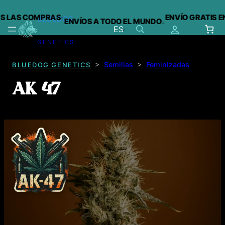
·
 LAS COMPRAS
ENVÍO GRATIS EN 
BLUEDOG
ENVÍOS A TODO EL MUNDO
·
ES
GENETICS
Saltar
al
>
Semillas
>
Feminizadas
BLUEDOG GENETICS
contenido
AK 47