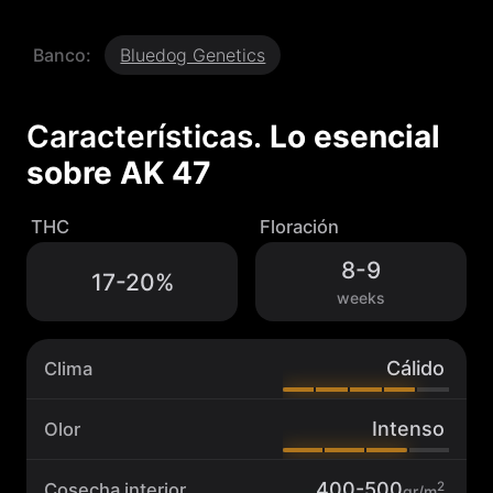
7
c
Banco:
Bluedog Genetics
a
n
t
i
Características.
Lo esencial
d
sobre
AK 47
a
d
THC
Floración
8-9
17-20%
weeks
Cálido
Clima
Intenso
Olor
400-500
2
Cosecha interior
gr/m