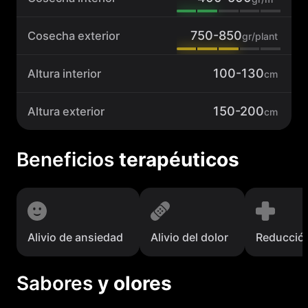
750-850
Cosecha exterior
gr/plant
100-130
Altura interior
cm
150-200
Altura exterior
cm
Beneficios
terapéuticos
Alivio de ansiedad
Alivio del dolor
Reducció
Sabores
y olores