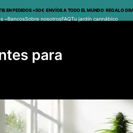
·
·
 PEDIDOS +50€
ENVÍOS A TODO EL MUNDO
REGALO GRATIS E
as
Bancos
Sobre nosotros
FAQ
Tu jardín cannábico
antes para