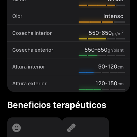
a
d
Intenso
Olor
550-650
2
Cosecha interior
gr/m
550-650
Cosecha exterior
gr/plant
90-120
Altura interior
cm
120-150
Altura exterior
cm
Beneficios
terapéuticos