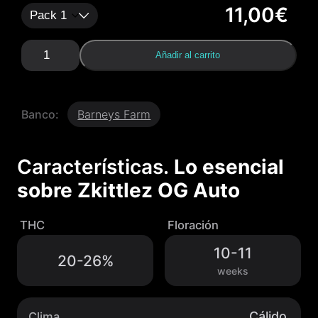
11,00
€
Z
Añadir al carrito
k
i
t
t
Banco:
Barneys Farm
l
e
z
O
Características.
Lo esencial
G
sobre
Zkittlez OG Auto
A
u
t
THC
Floración
o
c
10-11
20-26%
a
weeks
n
t
i
d
Cálido
Clima