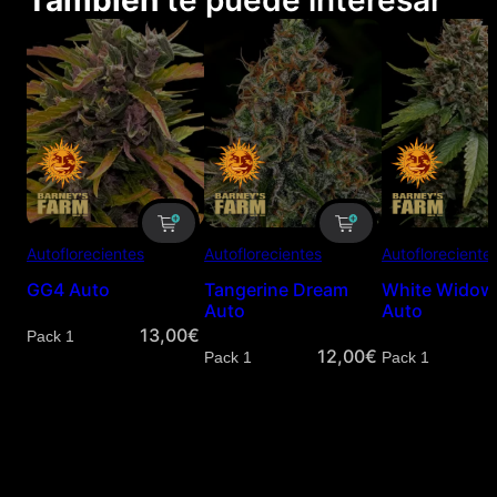
También
te puede interesar
Autoflorecientes
Autoflorecientes
Autofloreciente
GG4 Auto
Tangerine Dream
White Widow
Auto
Auto
13,00
€
Cantidad
12,00
€
Cantidad
Cantidad