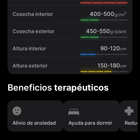
400-500
2
Cosecha interior
gr/m
450-550
Cosecha exterior
gr/plant
90-120
Altura interior
cm
150-180
Altura exterior
cm
Beneficios
terapéuticos
Alivio de ansiedad
Ayuda para dormir
Reduc