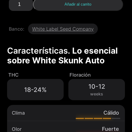
W
Añadir al carrito
h
i
t
e
Banco:
White Label Seed Company
S
k
u
n
Características.
Lo esencial
k
sobre
White Skunk Auto
A
u
t
THC
Floración
o
c
10-12
18-24%
a
weeks
n
t
i
d
Cálido
Clima
a
d
Fuerte
Olor