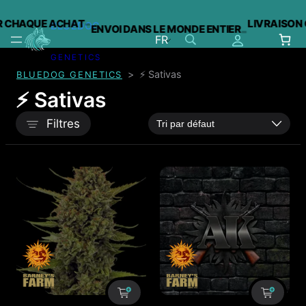
-
CHAQUE ACHAT
LIVRAISON G
BLUEDOG
ENVOI DANS LE MONDE ENTIER
-
FR
GENETICS
Aller
>
⚡️ Sativas
BLUEDOG GENETICS
au
contenu
⚡️ Sativas
Filtres