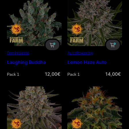
Feminisierte
Autoflowering
Laughing Buddha
Lemon Haze Auto
12,00
€
14,00
€
Menge
Menge