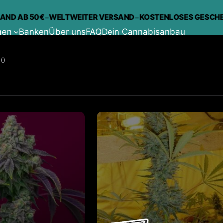
-
-
AB 50€
WELTWEITER VERSAND
KOSTENLOSES GESCHENK BE
men
Banken
Über uns
FAQ
Dein Cannabisanbau
50