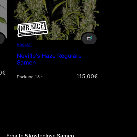
Regulär
Neville's Haze Reguläre
Samen
0
€
115,00
€
Menge
Erhalte 5 kostenlose Samen