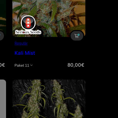
Regulär
Kali Mist
0
€
80,00
€
Menge