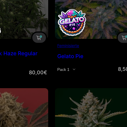
Feminisierte
k Haze Regular
Gelato Pie
8,5
Menge
80,00
€