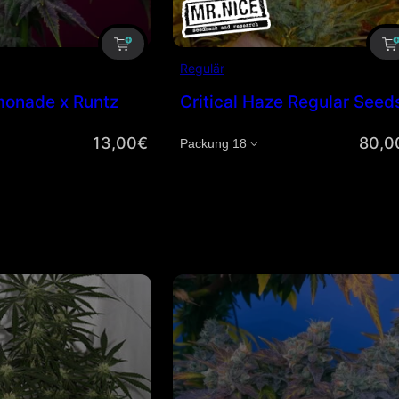
Regulär
monade x Runtz
Critical Haze Regular Seed
13,00
€
80,0
Menge