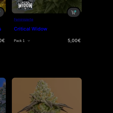
Feminisierte
s
Critical Widow
0
€
5,00
€
Menge