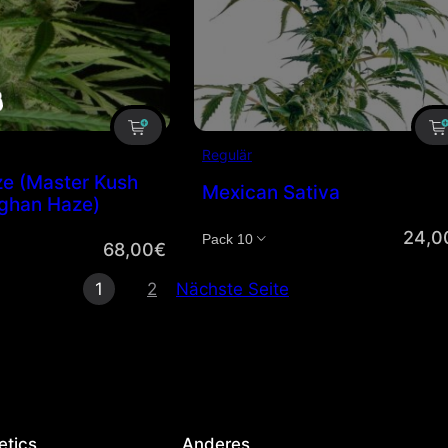
Regulär
e (Master Kush
Mexican Sativa
fghan Haze)
24,0
Menge
68,00
€
1
2
Nächste Seite
etics
Anderes