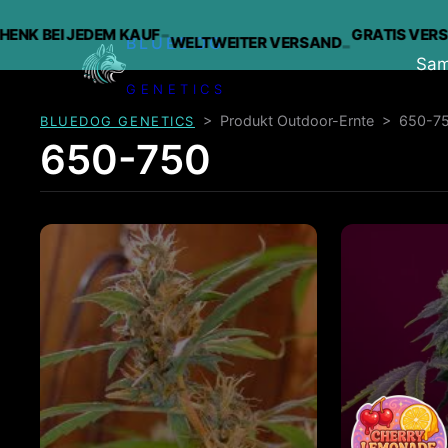
-
BEI JEDEM KAUF
GRATIS VERSAND 
WELTWEITER VERSAND
-
BLUEDOG
Sa
GENETICS
Zum
>
Produkt Outdoor-Ernte
>
650-7
BLUEDOG GENETICS
Inhalt
650-750
springen