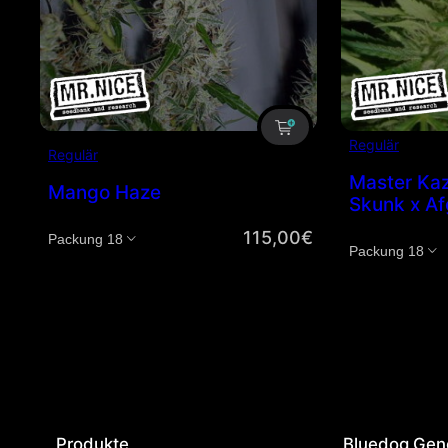
Regulär
Regulär
Master Kaz
Mango Haze
Skunk x A
115,00
€
Menge
Menge
Produkte
Bluedog Gen