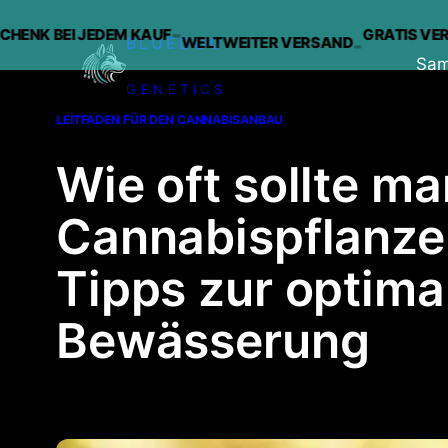
-
EI JEDEM KAUF
GRATIS VERSAND A
WELTWEITER VERSAND
-
BLUEDOG
Sa
GENETICS
Zum
LEITFADEN FÜR DEN CANNABISANBAU
Inhalt
springen
Wie oft sollte ma
Cannabispflanze
Tipps zur optima
Bewässerung