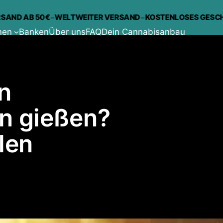
-
-
B 50€
WELTWEITER VERSAND
KOSTENLOSES GESCHENK BEI
men
Banken
Über uns
FAQ
Dein Cannabisanbau
n
n gießen?
len