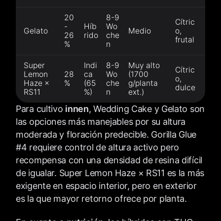
20
8-9
Cítric
-
Híb
Wo
Gelato
Medio
o,
26
rido
che
frutal
%
n
Super
Indi
8-9
Muy alto
Cítric
Lemon
28
ca
Wo
(1700
o,
Haze ×
%
(65
che
g/planta
dulce
RS11
%)
n
ext.)
Para cultivo
innen
, Wedding Cake y Gelato son
las opciones más manejables por su altura
moderada y floración predecible. Gorilla Glue
#4 requiere control de altura activo pero
recompensa con una densidad de resina difícil
de igualar. Super Lemon Haze × RS11 es la más
exigente en espacio interior, pero en exterior
es la que mayor retorno ofrece por planta.