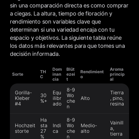
sin una comparación directa es como comprar
a ciegas. La altura, tiempo de floración y
rendimiento son variables clave que
determinan si una variedad encaja con tu
espacio y objetivos. La siguiente tabla reúne
los datos más relevantes para que tomes una
decisión informada.
Dom
Blüt
Aroma
TH
Rendimient
Sorte
inan
ezei
princip
C
o
cia
t
al
8-9
Gorilla-
Equ
Tierra
30
Wo
Kleber
ilibr
Alto
, pino,
%+
che
#4
ado
resina
n
Ha
8-9
Vainill
Hochzeit
sta
Indi
Wo
Medio-
a,
storte
27
ca
che
alto
tierra
%
n