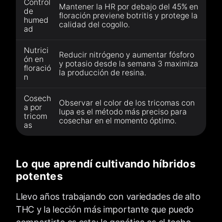
Control
Mantener la HR por debajo del 45% en
de
floración previene botritis y protege la
humed
calidad del cogollo.
ad
Nutrici
Reducir nitrógeno y aumentar fósforo
ón en
y potasio desde la semana 3 maximiza
floració
la producción de resina.
n
Cosech
Observar el color de los tricomas con
a por
lupa es el método más preciso para
tricom
cosechar en el momento óptimo.
as
Lo que aprendí cultivando híbridos
potentes
Llevo años trabajando con variedades de alto
THC y la lección más importante que puedo