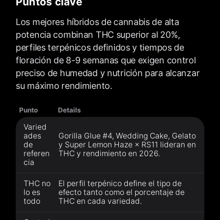
Puntos clave
Los mejores híbridos de cannabis de alta
potencia combinan THC superior al 20%,
perfiles terpénicos definidos y tiempos de
floración de 8-9 semanas que exigen control
preciso de humedad y nutrición para alcanzar
su máximo rendimiento.
Punto
Details
Varied
ades
Gorilla Glue #4, Wedding Cake, Gelato
de
y Super Lemon Haze × RS11 lideran en
referen
THC y rendimiento en 2026.
cia
THC no
El perfil terpénico define el tipo de
lo es
efecto tanto como el porcentaje de
todo
THC en cada variedad.