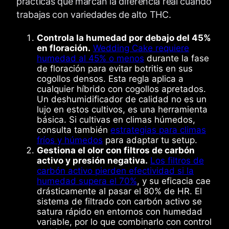
prácticas que marcan la diferencia real cuando
trabajas con variedades de alto THC.
Controla la humedad por debajo del 45%
en floración.
Wedding Cake requiere
humedad al 45% o menos
durante la fase
de floración para evitar botritis en sus
cogollos densos. Esta regla aplica a
cualquier híbrido con cogollos apretados.
Un deshumidificador de calidad no es un
lujo en estos cultivos, es una herramienta
básica. Si cultivas en climas húmedos,
consulta también
estrategias para climas
fríos y húmedos
para adaptar tu setup.
Gestiona el olor con filtros de carbón
activo y presión negativa.
Los filtros de
carbón activo pierden efectividad si la
humedad supera el 70%
, y su eficacia cae
drásticamente al pasar el 80% de HR. El
sistema de filtrado con carbón activo se
satura rápido en entornos con humedad
variable, por lo que combinarlo con control