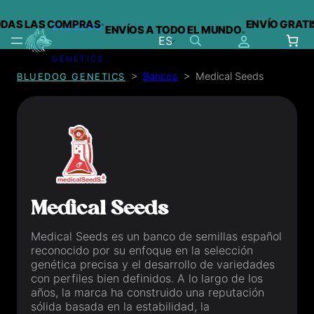
·
DAS LAS COMPRAS
ENVÍO GRATIS 
BLUEDOG
ENVÍOS A TODO EL MUNDO
·
ES
GENETICS
Saltar
>
Bancos
>
Medical Seeds
BLUEDOG GENETICS
al
contenido
Medical Seeds
Medical Seeds
es un banco de semillas español
reconocido por su enfoque en la selección
genética precisa y el desarrollo de variedades
con perfiles bien definidos. A lo largo de los
años, la marca ha construido una reputación
sólida basada en la estabilidad, la