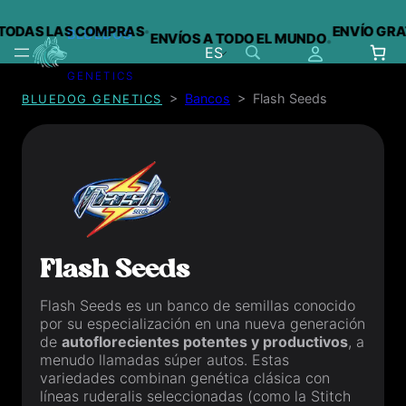
·
TODAS LAS COMPRAS
ENVÍO GRATI
BLUEDOG
ENVÍOS A TODO EL MUNDO
·
ES
GENETICS
Saltar
>
Bancos
>
Flash Seeds
BLUEDOG GENETICS
al
contenido
Flash Seeds
Flash Seeds
es un banco de semillas conocido
por su especialización en una nueva generación
de
autoflorecientes potentes y productivos
, a
menudo llamadas
súper autos
. Estas
variedades combinan genética clásica con
líneas ruderalis seleccionadas (como la
Stitch