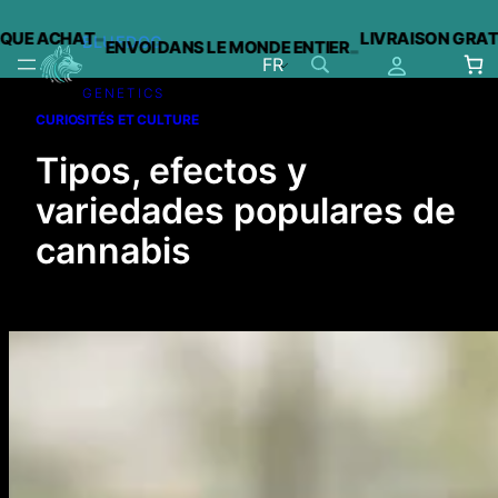
-
ACHAT
LIVRAISON GRATUITE 
BLUEDOG
ENVOI DANS LE MONDE ENTIER
-
FR
GENETICS
Aller
CURIOSITÉS ET CULTURE
au
contenu
Tipos, efectos y
variedades populares de
cannabis