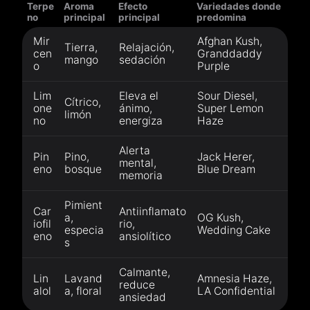
Terpe
Aroma
Efecto
Variedades donde
no
principal
principal
predomina
Mir
Afghan Kush,
Tierra,
Relajación,
cen
Granddaddy
mango
sedación
o
Purple
Lim
Eleva el
Sour Diesel,
Cítrico,
one
ánimo,
Super Lemon
limón
no
energiza
Haze
Alerta
Pin
Pino,
Jack Herer,
mental,
eno
bosque
Blue Dream
memoria
Pimient
Car
Antiinflamato
a,
OG Kush,
iofil
rio,
especia
Wedding Cake
eno
ansiolítico
s
Calmante,
Lin
Lavand
Amnesia Haze,
reduce
alol
a, floral
LA Confidential
ansiedad