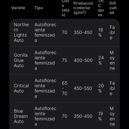
Cicl
TH
Producció
Difi
o
C
Variété
Tipo
n interior
cult
(día
apr
(g/m²)
ad
s)
ox.
Northe
Autoflorec
Fa
rn
iente
18
70
350-450
ibl
Lights
feminizad
%
e
Auto
a
Autoflorec
M
Gorilla
iente
24
oy
Glue
75
400-500
feminizad
%
en
Auto
a
ne
Autoflorec
65
Fa
Critical
iente
20
-
450-550
ibl
Auto
feminizad
%
70
e
a
Autoflorec
M
Blue
iente
19
oy
Dream
70
350-450
feminizad
%
en
Auto
a
ne