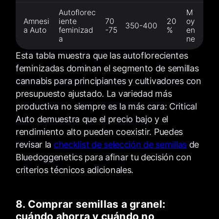
Autoflorec
M
Amnesi
iente
70
20
oy
350-400
a Auto
feminizad
-75
%
en
a
ne
Esta tabla muestra que las autoflorecientes
feminizadas dominan el segmento de semillas
cannabis para principiantes y cultivadores con
presupuesto ajustado. La variedad más
productiva no siempre es la más cara: Critical
Auto demuestra que el precio bajo y el
rendimiento alto pueden coexistir. Puedes
revisar la
checklist de selección de semillas
de
Bluedoggenetics para afinar tu decisión con
criterios técnicos adicionales.
8. Comprar semillas a granel:
cuándo ahorra y cuándo no