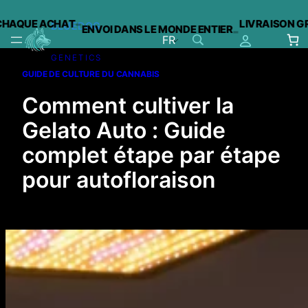
-
QUE ACHAT
LIVRAISON GRATU
BLUEDOG
ENVOI DANS LE MONDE ENTIER
-
FR
GENETICS
Aller
GUIDE DE CULTURE DU CANNABIS
au
contenu
Comment cultiver la
Gelato Auto : Guide
complet étape par étape
pour autofloraison