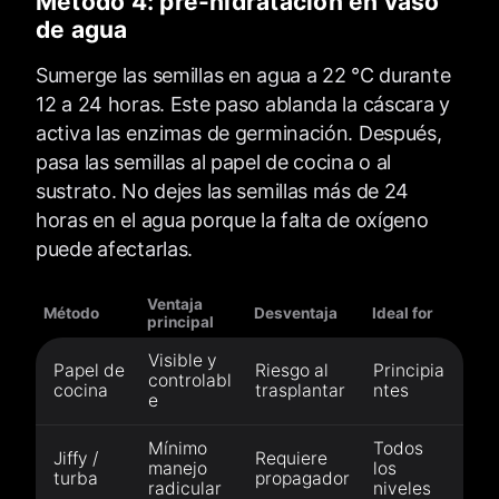
Método 4: pre-hidratación en vaso
de agua
Sumerge las semillas en agua a 22 °C durante
12 a 24 horas. Este paso ablanda la cáscara y
activa las enzimas de germinación. Después,
pasa las semillas al papel de cocina o al
sustrato. No dejes las semillas más de 24
horas en el agua porque la falta de oxígeno
puede afectarlas.
Ventaja
Método
Desventaja
Ideal for
principal
Visible y
Papel de
Riesgo al
Principia
controlabl
cocina
trasplantar
ntes
e
Mínimo
Todos
Jiffy /
Requiere
manejo
los
turba
propagador
radicular
niveles