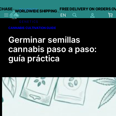
-
SE
FREE DELIVERY ON ORDERS OVER 
BLUEDOG
WORLDWIDE SHIPPING
-
EN
GENETICS
Skip
CANNABIS CULTIVATION GUIDE
to
content
Germinar semillas
cannabis paso a paso:
guía práctica