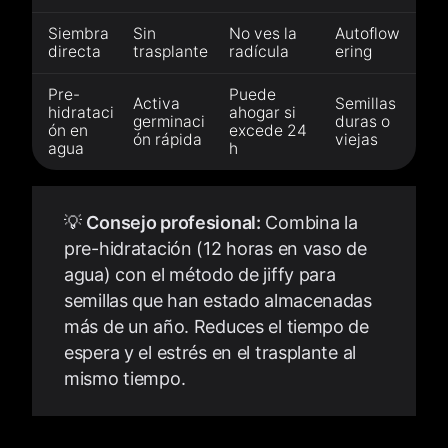
Siembra
Sin
No ves la
Autoflow
directa
trasplante
radícula
ering
Pre-
Puede
Activa
Semillas
hidrataci
ahogar si
germinaci
duras o
ón en
excede 24
ón rápida
viejas
agua
h
💡
Consejo profesional:
Combina la
pre-hidratación (12 horas en vaso de
agua) con el método de jiffy para
semillas que han estado almacenadas
más de un año. Reduces el tiempo de
espera y el estrés en el trasplante al
mismo tiempo.