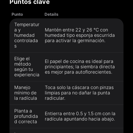
Puntos clave
Punto
Details
Temperatur
a y
Mantén entre 22 y 26 °C con
humedad
humedad tipo esponja escurrida
controlada
para activar la germinación.
s
Elige el
El papel de cocina es ideal para
método
principiantes; la siembra directa
según tu
es mejor para autoflorecientes.
experiencia
Manejo
Toca solo la cáscara con pinzas
mínimo de
limpias para no dañar la punta
la radícula
radicular.
Planta a
Entierra entre 0.5 y 1.5 cm con la
profundida
radícula apuntando hacia abajo.
d correcta